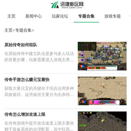
主页
新闻中心
玩家论坛
专题合集
游戏专题
主页
>
专题合集
>
原始传奇如何组队
在原始传奇中建立队伍是参与多人玩法
的首要步骤，玩家需要进入游戏主界面
后
传奇手游怎么赚元宝最快
获取大量元宝的关键在于综合运用多种
高效途径。这些途径主要分为击杀特定
怪
传奇怎么增加攻速上限
在传奇游戏中提升攻击速度上限主要依
赖于装备系统的合理配置，其中狂风套