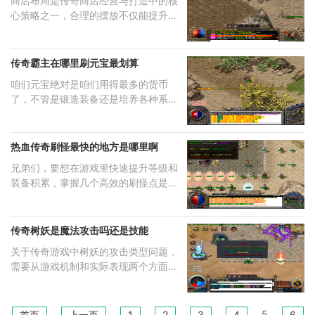
商店布局是传奇商店经营与打造中的核
心策略之一，合理的摆放不仅能提升店
铺
传奇霸主在哪里刷元宝最划算
咱们元宝绝对是咱们用得最多的货币
了，不管是锻造装备还是培养各种系
统，老
热血传奇刷怪最快的地方是哪里啊
兄弟们，要想在游戏里快速提升等级和
装备积累，掌握几个高效的刷怪点是关
键
传奇树妖是魔法攻击吗还是技能
关于传奇游戏中树妖的攻击类型问题，
需要从游戏机制和实际表现两个方面进
行
5
首页
上一页
1
2
3
4
6