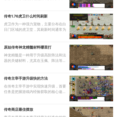
装
传奇1.76虎卫什么时间刷新
虎卫作为一种强力宠物，主要分布在白
日门区域的虎卫堂，其刷新时间通常为
原始传奇神龙精髓材料哪里打
神龙精髓是一种用于升级高阶阵法和法
器的关键材料，尤其在玉佩、阵法等系
统
传奇主宰手游升级快的方法
在传奇主宰手游中实现快速升级，首要
任务是把握游戏内经验获取的核心途
径，
传奇商店最佳摆放