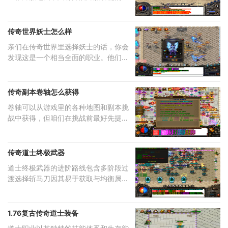
家才
传奇世界妖士怎么样
亲们在传奇世界里选择妖士的话，你会
发现这是一个相当全面的职业。他们拥
有
传奇副本卷轴怎么获得
卷轴可以从游戏里的各种地图和副本挑
战中获得，但咱们在挑战前最好先提升
一
传奇道士终极武器
道士终极武器的进阶路线包含多阶段过
渡选择斩马刀因其易于获取与均衡属性
成
1.76复古传奇道士装备