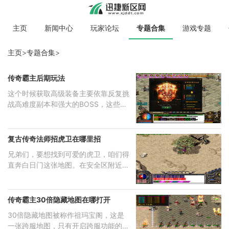
主页
新闻中心
玩家论坛
专题合集
游戏专题
主页
>
专题合集
>
传奇霸主后期玩法
这个时候获取高级装备主要依靠反复挑
战高难度副本和强大的BOSS，这些地
方掉
复古传奇法师招虎卫在哪里招
兄弟们，要想找到可爱的虎卫，咱们得
直奔白日门这张地图。在安全区附近找
到
传奇霸主30倍隐藏地图在哪打开
30倍隐藏地图被称作祖玛宝阁，这是
一张跨服地图，只有开启跨服功能的玩