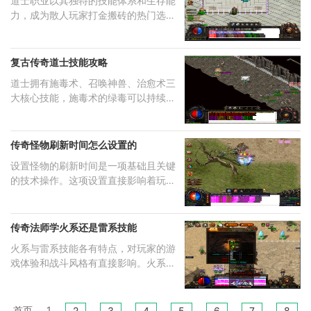
道士职业以其独特的技能体系和生存能
力，成为散人玩家打金搬砖的热门选
择。
复古传奇道士技能攻略
道士拥有施毒术、召唤神兽、治愈术三
大核心技能，施毒术的绿毒可以持续削
减
传奇怪物刷新时间怎么设置的
设置怪物的刷新时间是一项基础且关键
的技术操作。这项设置直接影响着玩家
的
传奇法师学火系还是雷系技能
火系与雷系技能各有特点，对玩家的游
戏体验和战斗风格有直接影响。火系技
能
首页
1
2
3
4
5
6
7
8