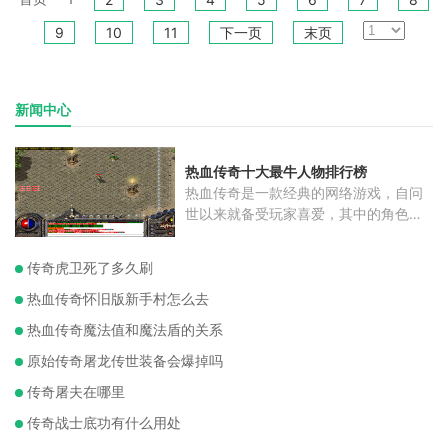
9
10
11
下一页
末页
新闻中心
热血传奇十大最牛人物排行榜
热血传奇是一款经典的网络游戏，自问
世以来就备受玩家喜爱，其中的角色更
是
传奇虎卫死了多久刷
热血传奇怀旧版新手村怎么去
热血传奇魔法值和魔法盾的关系
原始传奇屠龙传世装备会爆掉吗
传奇屠夫在哪里
传奇战士底功有什么用处