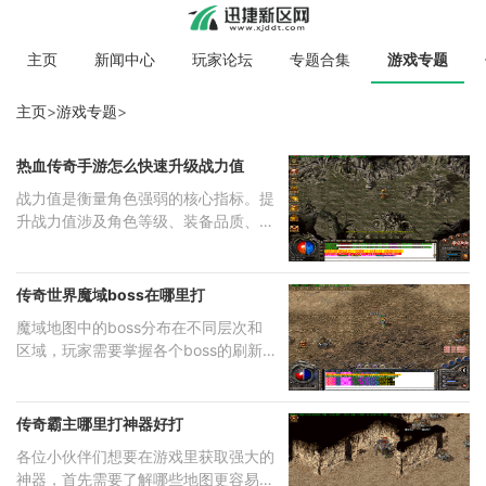
主页
新闻中心
玩家论坛
专题合集
游戏专题
主页
>
游戏专题
>
热血传奇手游怎么快速升级战力值
战力值是衡量角色强弱的核心指标。提
升战力值涉及角色等级、装备品质、勋
章
传奇世界魔域boss在哪里打
魔域地图中的boss分布在不同层次和
区域，玩家需要掌握各个boss的刷新
位置才能
传奇霸主哪里打神器好打
各位小伙伴们想要在游戏里获取强大的
神器，首先需要了解哪些地图更容易掉