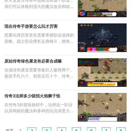
在火龙复古传奇中选择法师这个职业，
亲们可以体验到强大的魔法攻击和炫酷
的
现在传奇手游要怎么玩才厉害
想要玩得厉害首先需要掌握职业选择的
策略。战士职业擅长近身格斗，拥有强
大
原始传奇绿色屠龙有必要合成嘛
合成绿色屠龙需要准备巨人骸骨两个、
炼造手札六个、创造宝石十个、传奇币
四
传奇3法师多少级招火焰狮子怪
在传奇3的冒险旅程中，法师这一职业
以其绚丽的魔法和多样的玩法深受大家
喜
首页
1
2
3
4
5
6
7
8