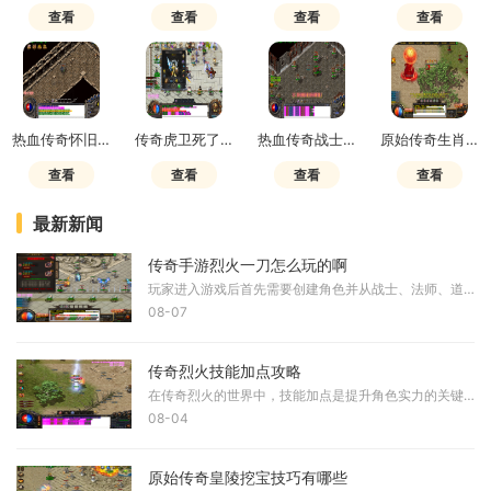
查看
查看
查看
查看
热血传奇怀旧版新手村怎么去
传奇虎卫死了多久刷
热血传奇战士属性点加什么
原始传奇生肖合成需要什么
查看
查看
查看
查看
最新新闻
传奇手游烈火一刀怎么玩的啊
玩家进入游戏后首先需要创建角色并从战士、法师、道士三个经典职业中做出选择。战士职业以高攻击和高防御见长，适合喜欢近战搏斗的玩家；法师职业拥有强大的魔法攻击和群体技
08-07
传奇烈火技能加点攻略
在传奇烈火的世界中，技能加点是提升角色实力的关键一环。合理的技能搭配能够帮助你在各种战斗场景中游刃有余，无论是单挑BOSS还是参与团战，都能发挥出惊人的威力。今天就让我
08-04
原始传奇皇陵挖宝技巧有哪些