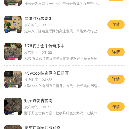
找传奇发布网是一个专注于传奇游戏的在线平台，为广大游戏爱好者提供了一个交流、探索和竞技的平台。无论你是热爱传奇游戏的老玩家，还是刚刚接触传奇游戏的新手，找传奇发布
网络游戏传奇3
详情
发布时间：03-22
近年来，随着互联网的高速发展，网络游戏行业愈发繁荣。而其中最经典的一款游戏莫过于传奇系列了。作为二维游戏中的经典之作，《传奇3》凭借其扣人心弦的剧情和独特的游戏玩法
1.76复古金币传奇版本
详情
发布时间：03-22
76复古金币传奇版本是目前最受欢迎且备受玩家关注的经典网络游戏之一。这个版本带给了玩家们一种仿佛回到传奇初代时期的游戏体验，让他们可以重新感受到当年的激情与乐趣。本文
45woool传奇网今日新开
详情
发布时间：03-22
45woool传奇网今日新开。作为一款经典的网络游戏，传奇系列一直以其独特的玩法和精彩的游戏体验受到玩家们的喜爱。随着科技的不断进步，游戏的画面、音效和操作方式也得到了极大
甄子丹复古传奇
详情
发布时间：03-21
甄子丹复古传奇是一款极具特色的游戏，它以中国功夫明星甄子丹为主角，将玩家带回到了80年代的武打电影时期。在这个游戏中，玩家将扮演甄子丹，通过一系列精彩的武打招式和炫酷
超变切割单职业传奇