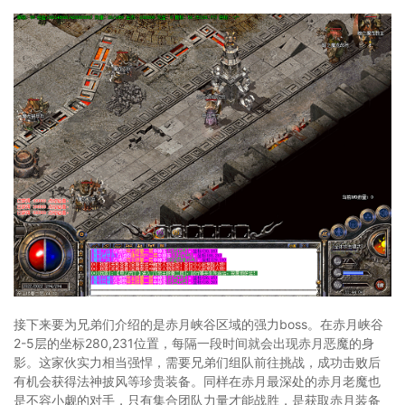
接下来要为兄弟们介绍的是赤月峡谷区域的强力boss。在赤月峡谷
2-5层的坐标280,231位置，每隔一段时间就会出现赤月恶魔的身
影。这家伙实力相当强悍，需要兄弟们组队前往挑战，成功击败后
有机会获得法神披风等珍贵装备。同样在赤月最深处的赤月老魔也
是不容小觑的对手，只有集合团队力量才能战胜，是获取赤月装备