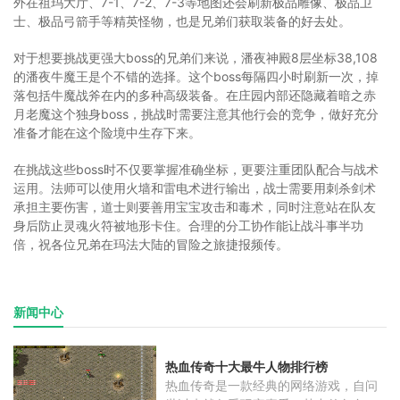
外在祖玛大厅、7-1、7-2、7-3等地图还会刷新极品雕像、极品卫
士、极品弓箭手等精英怪物，也是兄弟们获取装备的好去处。
对于想要挑战更强大boss的兄弟们来说，潘夜神殿8层坐标38,108
的潘夜牛魔王是个不错的选择。这个boss每隔四小时刷新一次，掉
落包括牛魔战斧在内的多种高级装备。在庄园内部还隐藏着暗之赤
月老魔这个独身boss，挑战时需要注意其他行会的竞争，做好充分
准备才能在这个险境中生存下来。
在挑战这些boss时不仅要掌握准确坐标，更要注重团队配合与战术
运用。法师可以使用火墙和雷电术进行输出，战士需要用刺杀剑术
承担主要伤害，道士则要善用宝宝攻击和毒术，同时注意站在队友
身后防止灵魂火符被地形卡住。合理的分工协作能让战斗事半功
倍，祝各位兄弟在玛法大陆的冒险之旅捷报频传。
新闻中心
热血传奇十大最牛人物排行榜
热血传奇是一款经典的网络游戏，自问