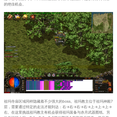
的绝佳机会。
祖玛寺庙区域同样隐藏着不少强大的boss。祖玛教主位于祖玛神殿7
层，需要通过特定的走法才能到达：右→右→右→右→上→上→上→
右。在这里挑战祖玛教主有机会获得祖玛装备与赤月武器图纸。另