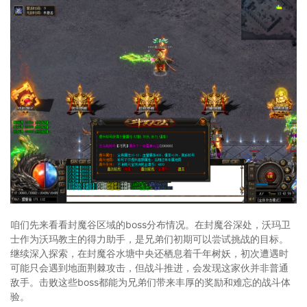
咱们先来看看封魔谷区域的boss分布情况。在封魔谷深处，沃玛卫
士作为沃玛教主的得力助手，是兄弟们初期可以尝试挑战的目标。
继续深入探索，在封魔谷水塘中央还栖息着千年树妖，初次遭遇时
可能只会遇到地面荆棘攻击，但战斗推进，会发现这家伙并非普通
敌手。击败这些boss都能为兄弟们带来丰厚的奖励和难忘的战斗体
验。