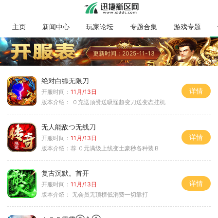
主页
新闻中心
玩家论坛
专题合集
游戏专题
更新时间：2025-11-13
绝对白缥无限刀
详情
开服时间：
11月/13日
版本介绍：
０充送顶赞送吸怪超变刀送变态挂机
无人能敌つ无线刀
详情
开服时间：
11月/13日
版本介绍：
荐 ０元满级上线变土豪秒各种装Ｂ
复古沉默。首开
详情
开服时间：
11月/13日
版本介绍：
无会员无顶榜低消费一切靠打