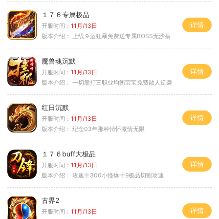
１７６专属极品
详情
开服时间：
11月/13日
版本介绍：
上线９运狂暴免费送专属BOSS无沙捐
魔兽魂沉默
详情
开服时间：
11月/13日
版本介绍：
一切靠打三职业均衡宝宝免费散人逆袭
红日沉默
详情
开服时间：
11月/13日
版本介绍：
纪念03年那种情怀激情无限
１７６buff大极品
详情
开服时间：
11月/13日
版本介绍：
攻速十300小怪爆十9极品切割攻速
古界2
详情
开服时间：
11月/13日