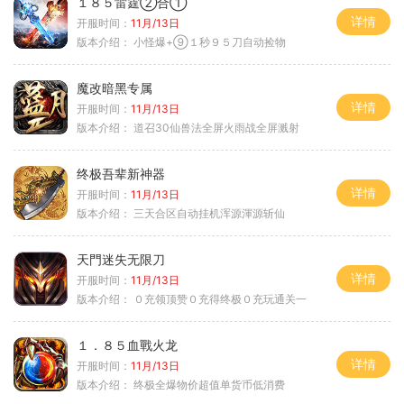
１８５雷霆②合①
详情
开服时间：
11月/13日
版本介绍：
小怪爆+⑨１秒９５刀自动捡物
魔改暗黑专属
详情
开服时间：
11月/13日
版本介绍：
道召30仙兽法全屏火雨战全屏溅射
终极吾辈新神器
详情
开服时间：
11月/13日
版本介绍：
三天合区自动挂机浑源渾源斩仙
天門迷失无限刀
详情
开服时间：
11月/13日
版本介绍：
０充领顶赞０充得终极０充玩通关一
１．８５血戰火龙
详情
开服时间：
11月/13日
版本介绍：
终极全爆物价超值单货币低消费