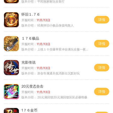
版本介绍：
平民独家耐玩全靠打
怀旧１.７６
详情
开服时间：
11月/13日
版本介绍：
经典怀旧小极品保值纯散人
１７６极品
详情
开服时间：
11月/13日
版本介绍：
上线１０倍爆率零冲全满玩全服一夜终极
光影传说
详情
开服时间：
11月/13日
版本介绍：
原创专属通关低消新出沉默好玩
20元变态合击
详情
开服时间：
11月/13日
版本介绍：
20元满回馈20元满回馈区区必爆终极
1７６金币