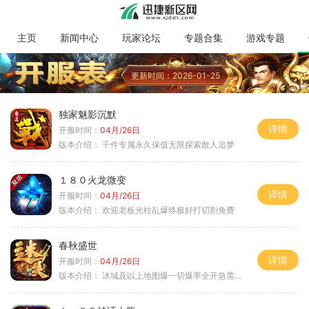
主页
新闻中心
玩家论坛
专题合集
游戏专题
更新时间：2026-01-25
独家魅影沉默
详情
开服时间：
04月/26日
版本介绍：
千件专属永久保值无限探索散人追梦
１８０火龙微变
详情
开服时间：
04月/26日
版本介绍：
欢迎老板光柱乱爆终极好打切割免费
春秋盛世
详情
开服时间：
04月/26日
版本介绍：
冰城及以上地图爆一切爆率全开急需材料