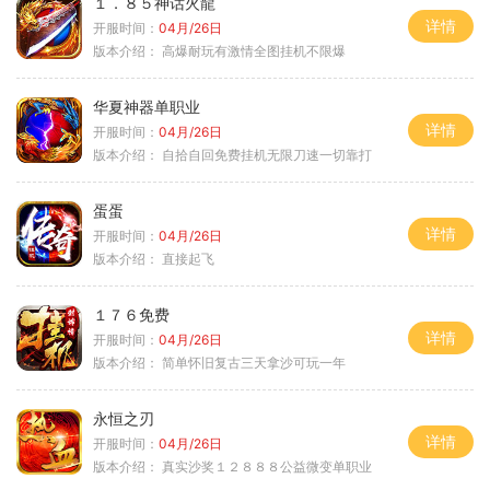
１．８５神话火龍
详情
开服时间：
04月/26日
版本介绍：
高爆耐玩有激情全图挂机不限爆
华夏神器单职业
详情
开服时间：
04月/26日
版本介绍：
自拾自回免费挂机无限刀速一切靠打
蛋蛋
详情
开服时间：
04月/26日
版本介绍：
直接起飞
１７６免费
详情
开服时间：
04月/26日
版本介绍：
简单怀旧复古三天拿沙可玩一年
永恒之刃
详情
开服时间：
04月/26日
版本介绍：
真实沙奖１２８８８公益微变单职业