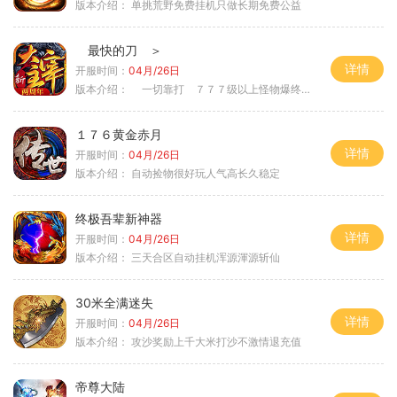
版本介绍：
单挑荒野免费挂机只做长期免费公益
最快的刀 ＞
详情
开服时间：
04月/26日
版本介绍：
一切靠打 ７７７级以上怪物爆终极 ＞
１７６黄金赤月
详情
开服时间：
04月/26日
版本介绍：
自动捡物很好玩人气高长久稳定
终极吾辈新神器
详情
开服时间：
04月/26日
版本介绍：
三天合区自动挂机浑源渾源斩仙
30米全满迷失
详情
开服时间：
04月/26日
版本介绍：
攻沙奖励上千大米打沙不激情退充值
帝尊大陆