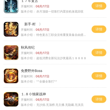
１７６复古
详情
开服时间：
06月/17日
版本介绍：
赤月顶级一切靠打内置挂机保底回収
新手·村 〉
详情
开服时间：
06月/17日
版本介绍：
特色复古三职业没有重复装备自由搭配私
秋风传纪
详情
开服时间：
06月/17日
版本介绍：
超低消费全新玩法沙奖最高１８８８８
免费野外Boss
详情
开服时间：
06月/17日
版本介绍：
^^全爆全靠打^^
１.８０独家战神
详情
开服时间：
06月/17日
版本介绍：
无沙捐.无顶榜.无主播.无隐藏.无演员