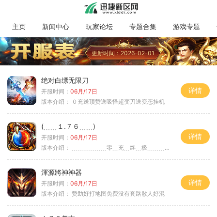
主页
新闻中心
玩家论坛
专题合集
游戏专题
更新时间：2026-02-01
绝对白缥无限刀
详情
开服时间：
06月/17日
版本介绍：
０充送顶赞送吸怪超变刀送变态挂机
(﹍﹍１.７６﹍﹍)
详情
开服时间：
06月/17日
版本介绍：
﹍﹍﹍﹍﹍﹍零﹍充﹍终﹍极﹍﹍﹍﹍﹍﹍〉
渾源將神神器
详情
开服时间：
06月/17日
版本介绍：
赞助好打地图免费没有套路散人好混