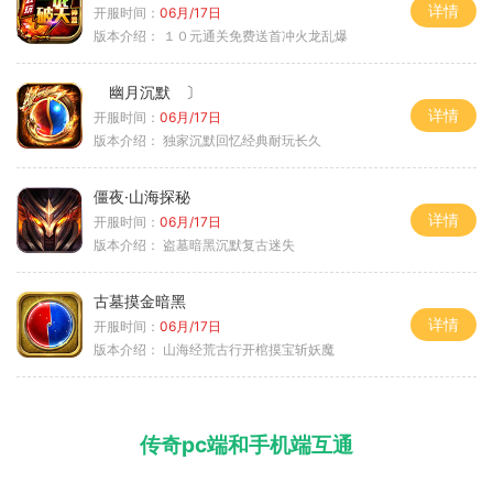
详情
开服时间：
06月/17日
版本介绍：
１０元通关免费送首冲火龙乱爆
幽月沉默 〕
详情
开服时间：
06月/17日
版本介绍：
独家沉默回忆经典耐玩长久
僵夜·山海探秘
详情
开服时间：
06月/17日
版本介绍：
盗墓暗黑沉默复古迷失
古墓摸金暗黑
详情
开服时间：
06月/17日
版本介绍：
山海经荒古行开棺摸宝斩妖魔
传奇pc端和手机端互通