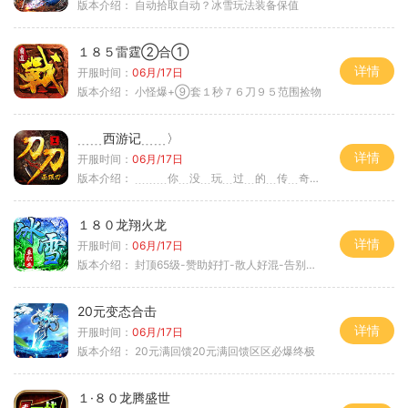
版本介绍：
自动拾取自动？冰雪玩法装备保值
１８５雷霆②合①
详情
开服时间：
06月/17日
版本介绍：
小怪爆+⑨套１秒７６刀９５范围捡物
﹍﹍西游记﹍﹍〉
详情
开服时间：
06月/17日
版本介绍：
﹍﹍﹍你﹍没﹍玩﹍过﹍的﹍传﹍奇﹍﹍﹍〉
１８０龙翔火龙
详情
开服时间：
06月/17日
版本介绍：
封顶65级-赞助好打-散人好混-告别坑服
20元变态合击
详情
开服时间：
06月/17日
版本介绍：
20元满回馈20元满回馈区区必爆终极
１·８０龙腾盛世