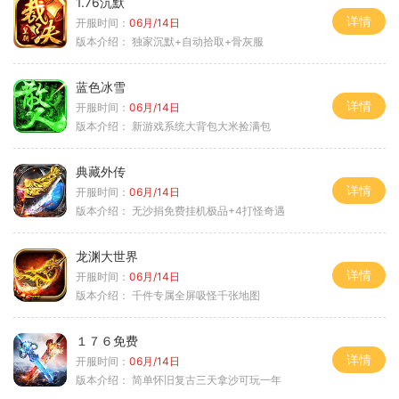
1.76沉默
详情
开服时间：
06月/14日
版本介绍：
独家沉默+自动拾取+骨灰服
蓝色冰雪
详情
开服时间：
06月/14日
版本介绍：
新游戏系统大背包大米捡满包
典藏外传
详情
开服时间：
06月/14日
版本介绍：
无沙捐免费挂机极品+4打怪奇遇
龙渊大世界
详情
开服时间：
06月/14日
版本介绍：
千件专属全屏吸怪千张地图
１７６免费
详情
开服时间：
06月/14日
版本介绍：
简单怀旧复古三天拿沙可玩一年