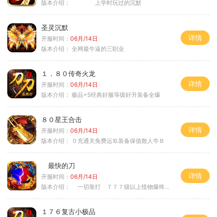
版本介绍：
上学时玩过的沉默
圣灵沉默
详情
开服时间：
06月/14日
版本介绍：
全网最牛逼的三职业
１．８０传奇火龙
详情
开服时间：
06月/14日
版本介绍：
极品+5经典好服等级好升装备全爆
８０星王合击
详情
开服时间：
06月/14日
版本介绍：
０充通关免费运⒑装备保值散人牛Ｂ
最快的刀
详情
开服时间：
06月/14日
版本介绍：
一切靠打 ７７７级以上怪物爆终极
１７６复古小极品