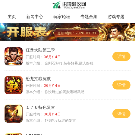
主页
新闻中心
玩家论坛
专题合集
游戏专题
更新时间：2026-01-31
狂暴大陆第二季
详情
开服时间：
06月/14日
版本介绍：
金刚石好打.装备好暴.散人好服
恐龙扛狼沉默
详情
开服时间：
06月/14日
版本介绍：
你没玩过的沉默嘟嘟武易
１７６特色复古
详情
开服时间：
06月/14日
版本介绍：
176你没玩过的复古