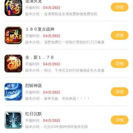
送满火龙
详情
开服时间：
04月/26日
版本介绍：
送满赞助送全满免费捡物免费挂机
１８０复古战神
详情
开服时间：
04月/26日
版本介绍：
顶赞免费打一切靠打赞助好打刀刀毒素
全．新１．７６
详情
开服时间：
04月/26日
版本介绍：
简洁、干净元宝好打好服稳定长久老服
烈斩神器
详情
开服时间：
04月/26日
版本介绍：
爆率无敌、等你来战！！！！
红日沉默
详情
开服时间：
04月/26日
版本介绍：
纪念03年那种情怀激情无限