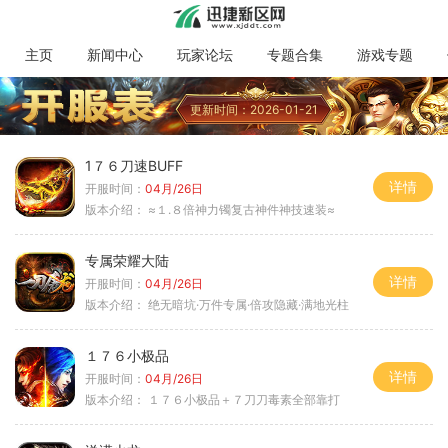
主页
新闻中心
玩家论坛
专题合集
游戏专题
更新时间：2026-01-21
1７６刀速BUFF
详情
开服时间：
04月/26日
版本介绍：
≈１.８倍神力镯复古神件神技速装≈
专属荣耀大陆
详情
开服时间：
04月/26日
版本介绍：
绝无暗坑·万件专属·倍攻隐藏·满地光柱
１７６小极品
详情
开服时间：
04月/26日
版本介绍：
１７６小极品＋７刀刀毒素全部靠打