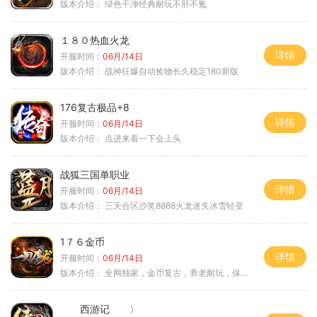
版本介绍：
绿色干净经典耐玩不肝不氪
１８０热血火龙
详情
开服时间：
06月/14日
版本介绍：
战神狂爆自动捡物长久稳定180新版
176复古极品+8
详情
开服时间：
06月/14日
版本介绍：
点进来看一下会上头
战狐三国单职业
详情
开服时间：
06月/14日
版本介绍：
三天合区沙奖8888火龙迷失冰雪轻变
1７６金币
详情
开服时间：
06月/14日
版本介绍：
全网独家，金币复古，养老耐玩，保底回収
西游记 〉