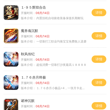
１·９５辉煌合击
详情
开服时间：
06月/14日
版本介绍：
内置挂机自动捡收装备保值长期耐玩
魔兽魂沉默
详情
开服时间：
06月/14日
版本介绍：
一切靠打三职业均衡宝宝免费散人逆袭
秋风传纪
详情
开服时间：
06月/14日
版本介绍：
超低消费一切靠打沙奖最高１８８８８
１.７６赤月终极
详情
开服时间：
06月/14日
版本介绍：
１.７６赤月小极品+4，一张月卡走天涯b
诸神沉默
详情
开服时间：
06月/14日