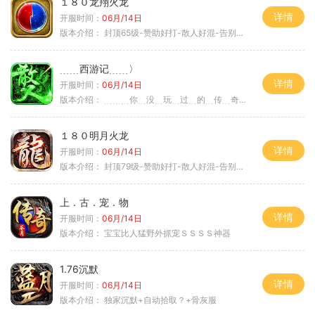
１８０龙翔火龙
详情
开服时间：
06月/14日
版本介绍：
封顶65级-赞助好打-散人好混-告别坑服
﹍﹍西游记﹍﹍〉
详情
开服时间：
06月/14日
版本介绍：
﹍﹍﹍你﹍没﹍玩﹍过﹍的﹍传﹍奇﹍﹍﹍〉
１８０明月火龙
详情
开服时间：
06月/14日
版本介绍：
封顶79级-赞助好打-散人好混-告别坑服
上．古．宠．物
详情
开服时间：
06月/14日
版本介绍：
宝宝比人猛野外抓宠ＳＳＳＳ神器
1.76沉默
详情
开服时间：
06月/14日
版本介绍：
独家沉默+自动拾取？+骨灰服