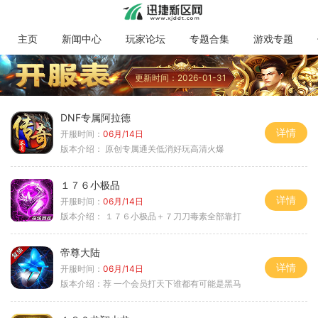
主页
新闻中心
玩家论坛
专题合集
游戏专题
更新时间：2026-01-31
DNF专属阿拉德
详情
开服时间：
06月/14日
版本介绍：
原创专属通关低消好玩高清火爆
１７６小极品
详情
开服时间：
06月/14日
版本介绍：
１７６小极品＋７刀刀毒素全部靠打
帝尊大陆
详情
开服时间：
06月/14日
版本介绍：
荐 一个会员打天下谁都有可能是黑马